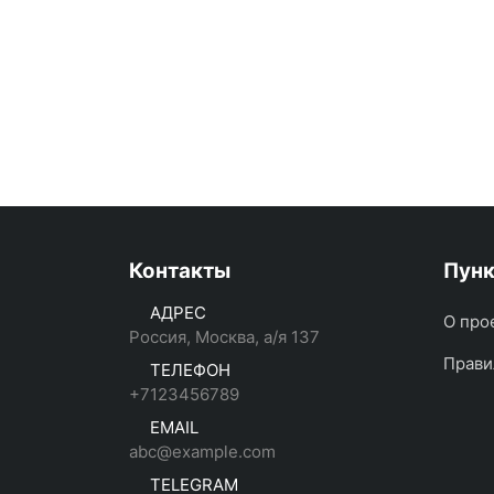
Контакты
Пун
АДРЕС
О про
Россия, Москва, а/я 137
Прави
ТЕЛЕФОН
+7123456789
EMAIL
abc@example.com
TELEGRAM