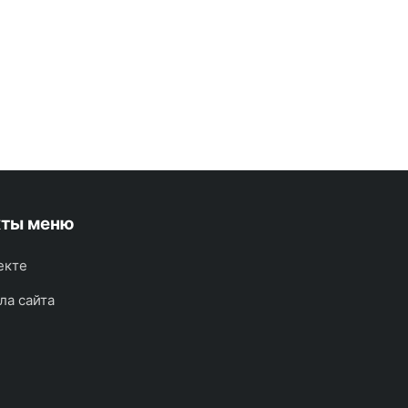
кты меню
екте
ла сайта